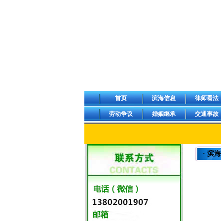
首页
滨海信息
律师看法
劳动争议
婚姻继承
交通事故
· 滨