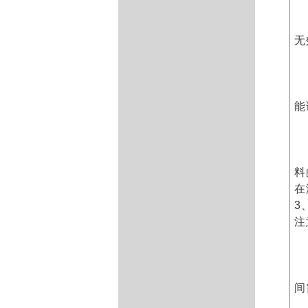
无
能
料
在
3
注
间