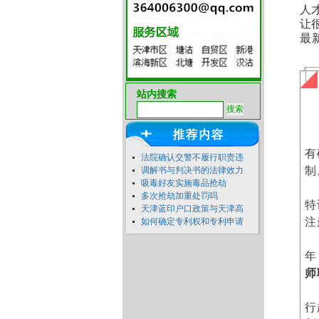
人
让
最
站内搜索
有
法院确认交警不履行职责违
制
调解书与判决书的法律效力
吸毒好友实施毒品抢劫
多次抢劫加重处罚吗
特
天津蓝印户口政策与天津高
注
如何确定专利权和专利申请
年
师
行