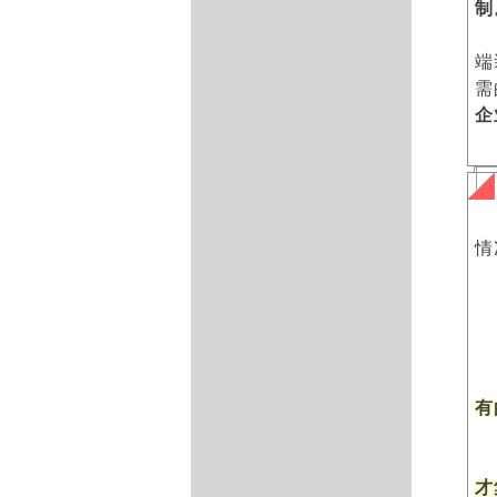
制
端
需
企
情
有
才