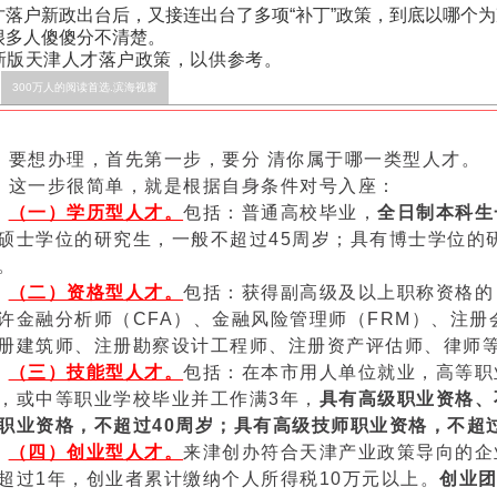
才落户新政出台后，又接连出台了多项“补丁”政策，到底以哪个
很多人傻傻分不清楚。
新版天津人才落户政策，以供参考。
300万人的阅读首选.滨海视窗
要想办理，首先第一步，要分 清你属于哪一类型人才。
这一步很简单，就是根据自身条件对号入座：
（一）学历型人才。
包括：普通高校毕业，
全日制本科生
硕士学位的研究生，一般不超过45周岁；具有博士学位的
。
（二）资格型人才。
包括：获得副高级及以上职称资格的
许金融分析师（CFA）、金融风险管理师（FRM）、注
册建筑师、注册勘察设计工程师、注册资产评估师、律师
（三）技能型人才。
包括：在本市用人单位就业，高等职
，或中等职业学校毕业并工作满3年，
具有高级职业资格、
职业资格，不超过40周岁；具有高级技师职业资格，不超过
（四）创业型人才。
来津创办符合天津产业政策导向的企
超过1年，创业者累计缴纳个人所得税10万元以上。
创业