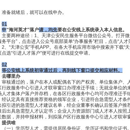
准备就绪后，就可以在线申办。
01
申
“海河英才”落户
请，均先
要
在公安线上系统录入本人信息。
主要两种途径：1、天津公安民生服务平台微信公众号。打开微
服务平台”，点击进入公众号底部菜单“办事服务”栏目，点击“人才
2、“天津公安”手机APP。在各大手机应用市场中搜索并下载“天
页点选“引进人才落户”便可进行在线提交申请。
02
等公安线上系统初审通过后，再到线下窗口提交相应材料。
去哪里办
审核通过的，落户在本人或配偶名下的产权房、单位集体户、
区行政服务中心引进人才联审窗口办理准迁手续；无就业单位的
场人才集体户落户并存档，在各区行政服务中心均可办理准迁手
经认定具有直接推荐资格的领军企业，引进符合急需型人才条
出拟引进的急需型人才建议名单，经企业董事长确认后签落户推
准后出具急需型人才认定书；企业人力资源部门或人才本人按照
关数据，并持申报材料，到拟落户区行政服务中心引进人才联审
提供啥
（一）学历型人才，需提供居民身份证、学历证书和学位证书