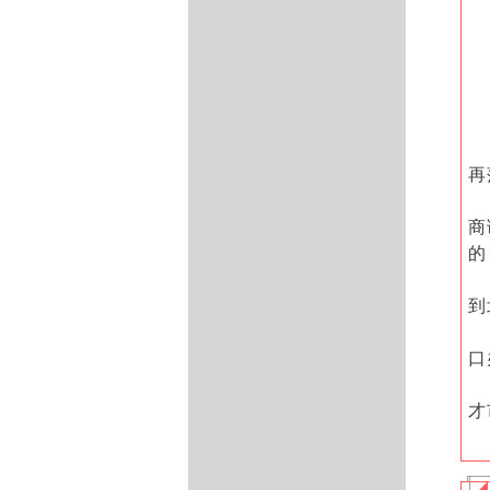
再
商
的
到
口
才