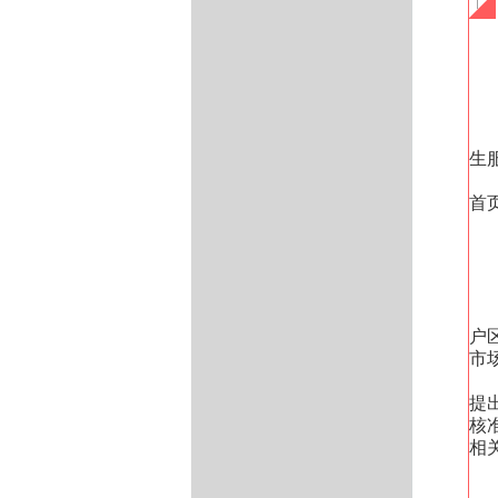
生
首
户
市
提
核
相