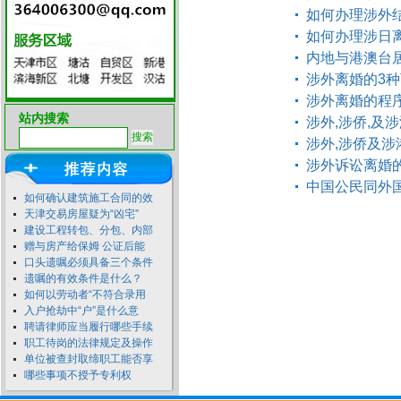
如何办理涉外
如何办理涉日
内地与港澳台
涉外离婚的3
涉外离婚的程
站内搜索
涉外,涉侨,及
涉外,涉侨及
涉外诉讼离婚
中国公民同外
如何确认建筑施工合同的效
天津交易房屋疑为“凶宅”
建设工程转包、分包、内部
赠与房产给保姆 公证后能
口头遗嘱必须具备三个条件
遗嘱的有效条件是什么？
如何以劳动者“不符合录用
入户抢劫中“户”是什么意
聘请律师应当履行哪些手续
职工待岗的法律规定及操作
单位被查封取缔职工能否享
哪些事项不授予专利权