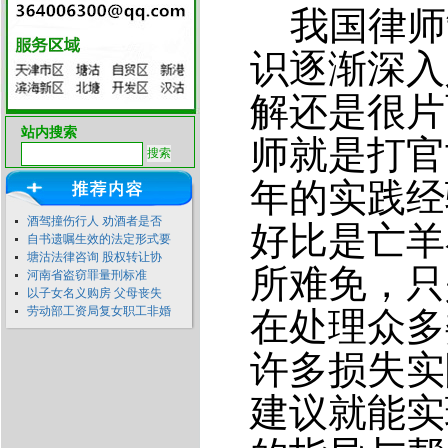
我国律师
识逐渐深入
解还是很片
站内搜索
师就是打官
年的实践经
酒驾撞伤行人 劝酒者是否
好比是亡羊
自书遗嘱生效的法定形式要
塘沽法律咨询 股权转让协
所难免，只
河南省盗窃罪量刑标准
以子女名义购房 父母丧失
劳动部工资局复女职工非婚
在处理众多
许多损失实
建议就能实