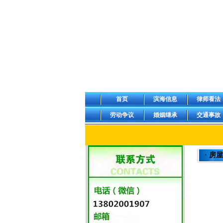
首页
滨海信息
律师看法
劳动争议
婚姻继承
交通事故
· 房