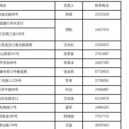
地址
负责人
联系电话
解放北路
88
号
朱晴
23312638
道建行华兴支行
周刚
24417633
工区西三道
158
号
永安道交口泰达园底商
王向红
23262055
鞍山西道
351
号
张景春
27413007
平安街
68
号
李寒冰
24457395
康华里
15
号楼底商
张友民
87729935
二号路
2-1259
号
常青
25798581
新开中路
88
号
许治
25666887
与石化路交口
王绍龙
63310076
先锋路
27
号
梁军
24966285
西青道
280
号
邢维娟
27917755
津沽路
178
号
王政
28397065