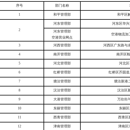
序号
部门名称
1
和平管理部
和平区
河东管理部
河东区华兴
2
河东管理部
空港物流加
空港营业网点
3
河西管理部
河西区广东路与
4
南开管理部
南开区
5
河北管理部
河北区
6
红桥管理部
红桥区芥园道
7
塘沽管理部
塘沽新港
8
汉沽管理部
汉沽区
9
大港管理部
万欣街
10
东丽管理部
东丽区
11
西青管理部
西青区
12
津南管理部
津南区